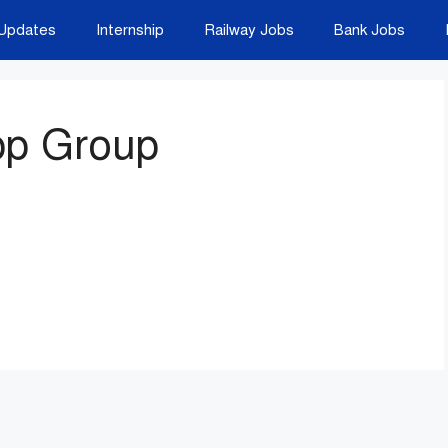
Updates
Internship
Railway Jobs
Bank Jobs
pp Group