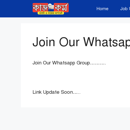
Skip
Home
Job 
to
content
Join Our Whatsa
Join Our Whatsapp Group……….
Link Update Soon…..