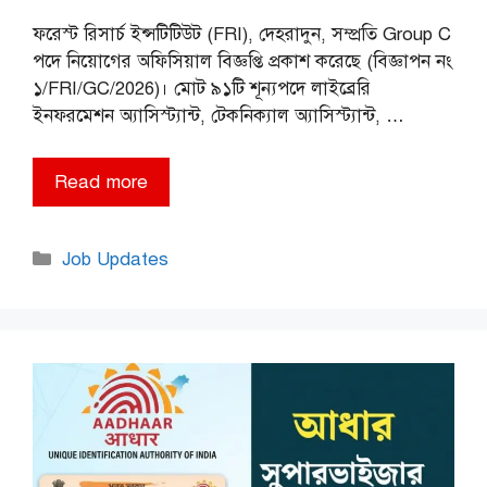
ফরেস্ট রিসার্চ ইন্সটিটিউট (FRI), দেহরাদুন, সম্প্রতি Group C
পদে নিয়োগের অফিসিয়াল বিজ্ঞপ্তি প্রকাশ করেছে (বিজ্ঞাপন নং
১/FRI/GC/2026)। মোট ৯১টি শূন্যপদে লাইব্রেরি
ইনফরমেশন অ্যাসিস্ট্যান্ট, টেকনিক্যাল অ্যাসিস্ট্যান্ট, …
Read more
Categories
Job Updates