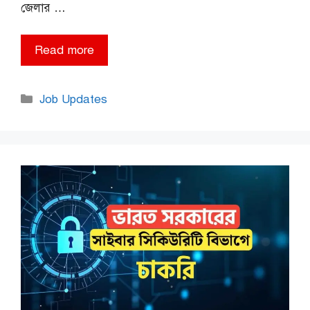
জেলার …
Read more
Categories
Job Updates