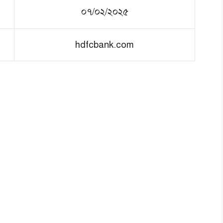
০৭/০২/২০২৫
hdfcbank.com