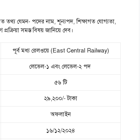
িত তথ্য যেমন- পদের নাম, শূন্যপদ, শিক্ষাগত যোগ্যতা,
রক্রিয়া সমস্ত বিষয় জানিয়ে দেব।
পূর্ব মধ্য রেলওয়ে (East Central Railway)
লেভেল-১ এবং লেভেল-২ পদ
৫৬ টি
২৯,২০০/- টাকা
অফলাইন
১৬/১২/২০২৪