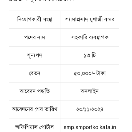
নিয়োগকারী সংস্থা
শ্যামাপ্রসাদ মুখার্জী বন্দর
পদের নাম
সহকারি ব্যবস্থাপক
শূন্যপদ
১৩ টি
বেতন
৫০,০০০/- টাকা
আবেদন পদ্ধতি
অনলাইন
আবেদনের শেষ তারিখ
২০/১১/২০২৪
অফিশিয়াল পোর্টাল
smp.smportkolkata.in