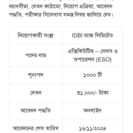
বয়সসীমা, বেতন কাঠামো, নিয়োগ প্রক্রিয়া, আবেদন
পদ্ধতি, পরীক্ষার সিলেবাস সমস্ত বিষয় জানিয়ে দেব।
নিয়োগকারী সংস্থা
IDBI ব্যাঙ্ক লিমিটেড
এক্সিকিউটিভ – সেলস ও
পদের নাম
অপারেশন (ESO)
শূন্যপদ
১০০০ টি
বেতন
৩১,০০০/- টাকা
আবেদন পদ্ধতি
অনলাইন
আবেদনের শেষ তারিখ
১৬/১১/২০২৪