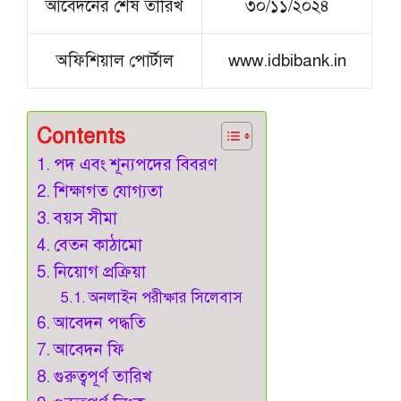
আবেদনের শেষ তারিখ
৩০/১১/২০২৪
অফিশিয়াল পোর্টাল
www.idbibank.in
Contents
পদ এবং শূন্যপদের বিবরণ
শিক্ষাগত যোগ্যতা
বয়স সীমা
বেতন কাঠামো
নিয়োগ প্রক্রিয়া
অনলাইন পরীক্ষার সিলেবাস
আবেদন পদ্ধতি
আবেদন ফি
গুরুত্বপূর্ণ তারিখ