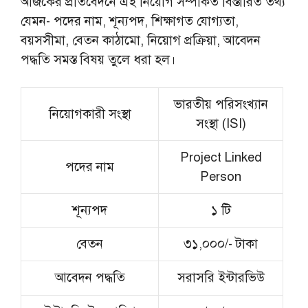
আজকের প্রতিবেদনে এই নিয়োগ সম্পর্কিত বিস্তারিত তথ্য
যেমন- পদের নাম, শূন্যপদ, শিক্ষাগত যোগ্যতা,
বয়সসীমা, বেতন কাঠামো, নিয়োগ প্রক্রিয়া, আবেদন
পদ্ধতি সমস্ত বিষয় তুলে ধরা হল।
ভারতীয় পরিসংখ্যান
নিয়োগকারী সংস্থা
সংস্থা (ISI)
Project Linked
পদের নাম
Person
শূন্যপদ
১ টি
বেতন
৩১,০০০/- টাকা
আবেদন পদ্ধতি
সরাসরি ইন্টারভিউ