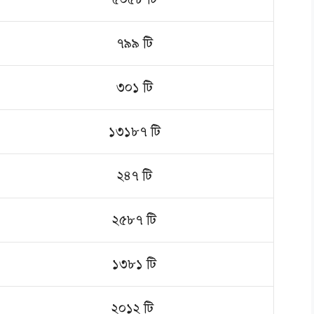
৭৯৯ টি
৩০১ টি
১৩১৮৭ টি
২৪৭ টি
২৫৮৭ টি
১৩৮১ টি
২০১২ টি