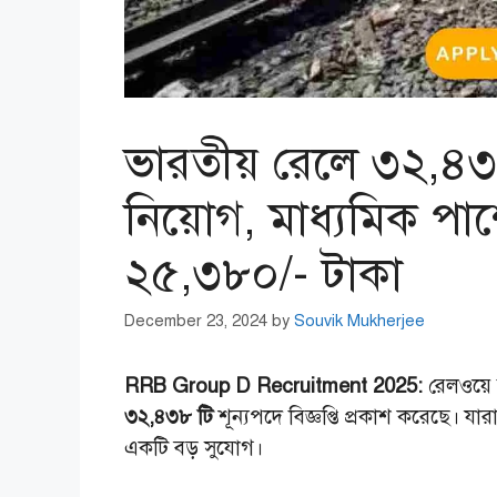
ভারতীয় রেলে ৩২,৪৩৮ 
নিয়োগ, মাধ্যমিক পা
২৫,৩৮০/- টাকা
December 23, 2024
by
Souvik Mukherjee
RRB Group D Recruitment 2025:
রেলওয়ে র
৩২,৪৩৮ টি
শূন্যপদে বিজ্ঞপ্তি প্রকাশ করেছে। য
একটি বড় সুযোগ।