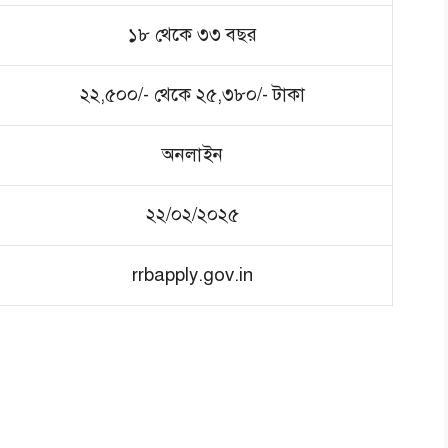
১৮ থেকে ৩৩ বছর
২২,৫০০/- থেকে ২৫,৩৮০/- টাকা
অনলাইন
২২/০২/২০২৫
rrbapply.gov.in