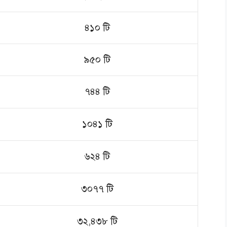
৪১০ টি
৯৫০ টি
৭৪৪ টি
১০৪১ টি
৬২৪ টি
৩০৭৭ টি
৩২,৪৩৮ টি