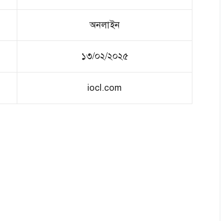
অনলাইন
১৩/০২/২০২৫
iocl.com