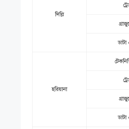
ট্র
দিল্লি
গ্রাজু
ডাটা 
টেকনিশি
ট্র
হরিয়ানা
গ্রাজু
ডাটা 