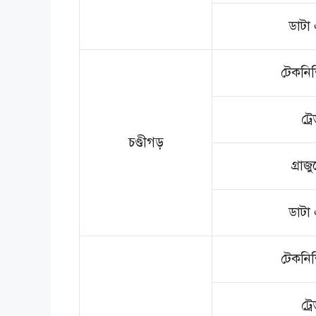
ডাটা 
টেকনিশি
ট্র
চণ্ডীগড়
গ্রাজু
ডাটা 
টেকনিশি
ট্র